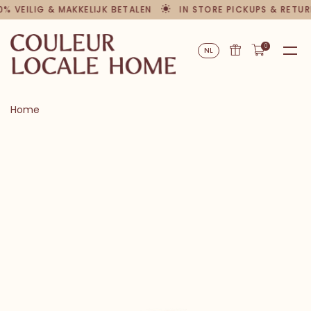
0% VEILIG & MAKKELIJK BETALEN
IN STORE PICKUPS & RETUR
0
NL
Home