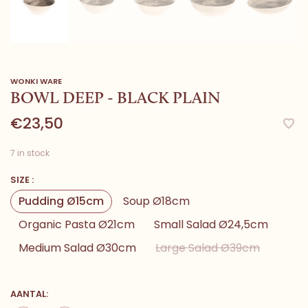
WONKI WARE
BOWL DEEP - BLACK PLAIN
€23,50
7 in stock
SIZE :
Pudding Ø15cm
Soup Ø18cm
Organic Pasta Ø21cm
Small Salad Ø24,5cm
Medium Salad Ø30cm
Large Salad Ø39cm
AANTAL: