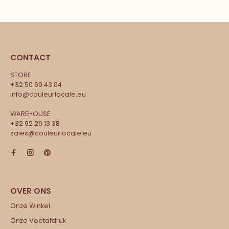
CONTACT
STORE
+32 50 69 43 04
info@couleurlocale.eu
WAREHOUSE
+32 92 29 13 38
sales@couleurlocale.eu
Onze Winkel
Onze Voetafdruk