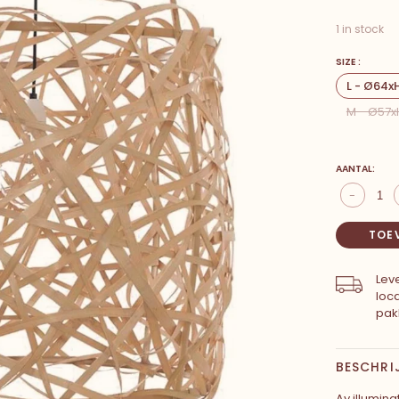
1 in stock
SIZE :
L - Ø64
M - Ø57
AANTAL:
-
TOE
Leve
loc
pak
BESCHRI
Ay illumin