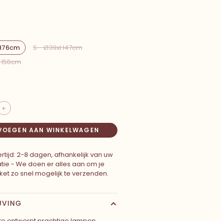
xH76cm
S - Ø39xH47cm
xH58cm
+
VOEGEN AAN WINKELWAGEN
rtijd: 2-8 dagen, afhankelijk van uw
atie - We doen er alles aan om je
ket zo snel mogelijk te verzenden.
JVING
ate ontwerpt prachtige lampen