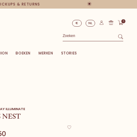
 PICKUPS & RETURNS
0
€
NL
HION
BOEKEN
MERKEN
STORIES
AY ILLUMINATE
S NEST
50