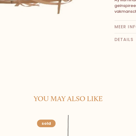
geïnspire
vakmansch
MEER IN
DETAILS
YOU MAY ALSO LIKE
sold