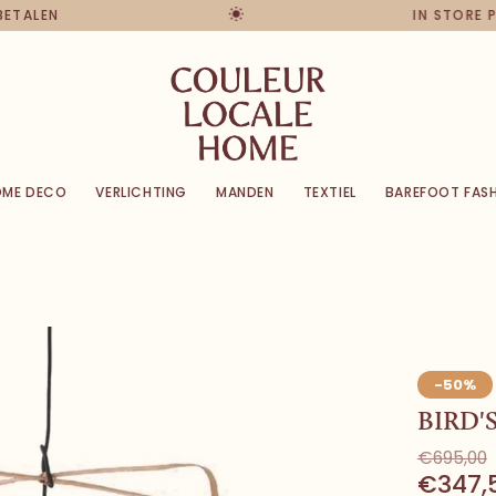
 BETALEN
IN STORE
OME DECO
VERLICHTING
MANDEN
TEXTIEL
BAREFOOT FAS
-50%
BIRD'
€695,00
€347,