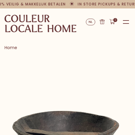
0% VEILIG & MAKKELIJK BETALEN
IN STORE PICKUPS & RETUR
0
NL
Home