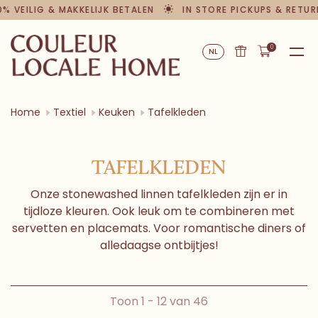
% VEILIG & MAKKELIJK BETALEN
IN STORE PICKUPS & RETUR
0
NL
Home
Textiel
Keuken
Tafelkleden
TAFELKLEDEN
Onze stonewashed linnen tafelkleden zijn er in
tijdloze kleuren. Ook leuk om te combineren met
servetten en placemats. Voor romantische diners of
alledaagse ontbijtjes!
Toon 1 - 12 van 46