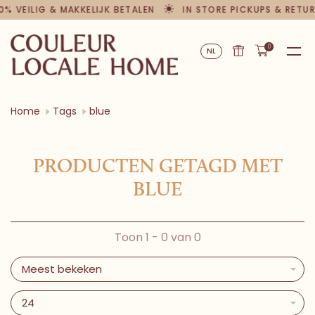
0% VEILIG & MAKKELIJK BETALEN
IN STORE PICKUPS & RETU
0
NL
Home
Tags
blue
PRODUCTEN GETAGD MET
BLUE
Toon 1 - 0 van 0
Meest bekeken
24