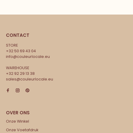
CONTACT
STORE
+32 50 69 43 04
info@couleurlocale.eu
WAREHOUSE
+32 92 29 13 38
sales@couleurlocale.eu
Onze Winkel
Onze Voetafdruk