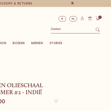
PICKUPS & RETURNS
0
€
NL
HION
BOEKEN
MERKEN
STORIES
EN OLIESCHAAL
LMER #2 - INDIË
00