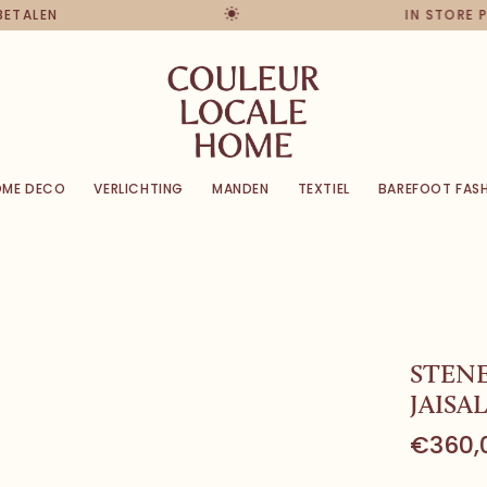
 BETALEN
IN STORE 
OME DECO
VERLICHTING
MANDEN
TEXTIEL
BAREFOOT FAS
STEN
JAISA
€360,