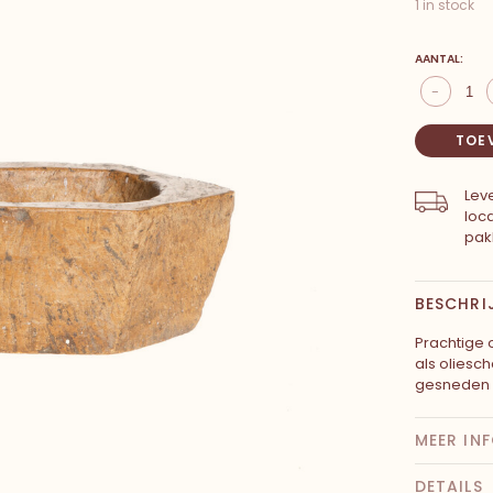
1 in stock
AANTAL:
-
TOE
Leve
loc
pak
BESCHRI
Prachtige 
als oliesc
gesneden u
MEER IN
DETAILS