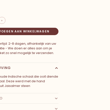
+
VOEGEN AAN WINKELWAGEN
rtijd: 2-8 dagen, afhankelijk van uw
atie - We doen er alles aan om je
ket zo snel mogelijk te verzenden.
JVING
oude Indische schaal.die ooit diende
haal. Deze werd met de hand
it Jaisalmer steen
FO