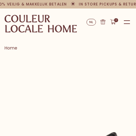
0% VEILIG & MAKKELIJK BETALEN
IN STORE PICKUPS & RETU
0
NL
Home