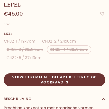
LEPEL
€45,00
Sold
SIZE :
CH32-1 / 19x7cm
CH32-2 / 24x8cm
CH32-3 / 29x8,5cm
CH32-4 / 29x9,5cm
CH32-5 / 37x13cm
VERWITTIG MIJ ALS DIT ARTIKEL TERUG OP
VOORRAAD IS
BESCHRIJVING
Prachtige kookpotten met organische vormen