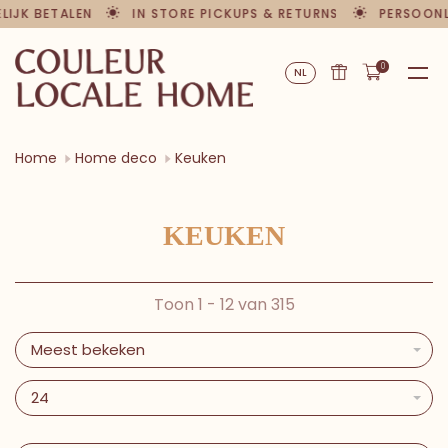
LIJK BETALEN
IN STORE PICKUPS & RETURNS
PERSOONLI
0
NL
Home
Home deco
Keuken
KEUKEN
Toon 1 - 12 van 315
Meest bekeken
24