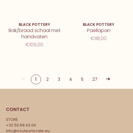
BLACK POTTERY
BLACK POTTERY
Bak/braad schaal met
Paellapan
handvaten
€118,00
€105,00
1
2
3
4
5
27
CONTACT
STORE
+32 50 69 43 04
info@couleurlocale.eu