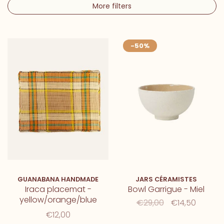
More filters
-50%
GUANABANA HANDMADE
JARS CÉRAMISTES
Iraca placemat -
Bowl Garrigue - Miel
yellow/orange/blue
€29,00
€14,50
checks
€12,00