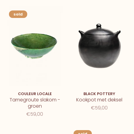
sold
COULEUR LOCALE
BLACK POTTERY
Tamegroute slakom -
Kookpot met deksel
groen
€59,00
€59,00
sold