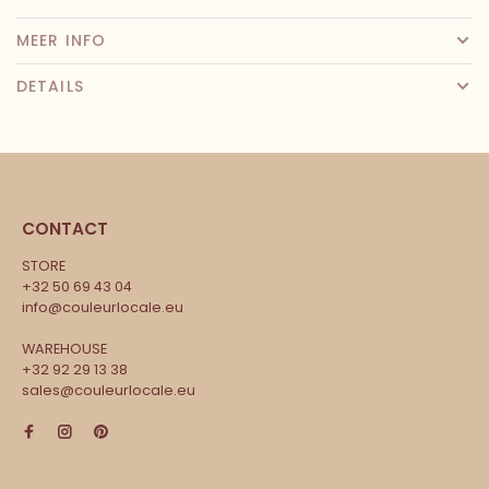
MEER INFO
DETAILS
CONTACT
STORE
+32 50 69 43 04
info@couleurlocale.eu
WAREHOUSE
+32 92 29 13 38
sales@couleurlocale.eu