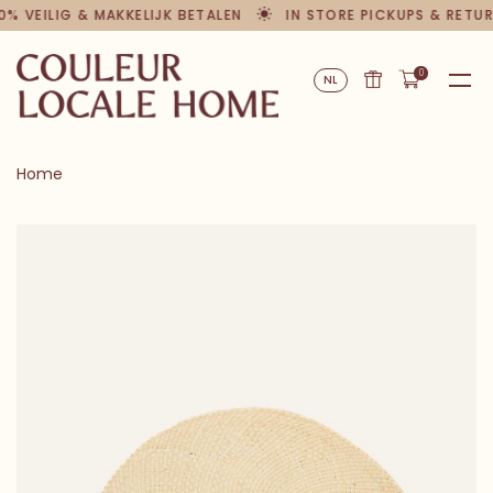
0% VEILIG & MAKKELIJK BETALEN
IN STORE PICKUPS & RETU
0
NL
Home