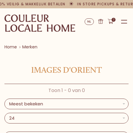
0% VEILIG & MAKKELIJK BETALEN
IN STORE PICKUPS & RETU
0
NL
Home
Merken
IMAGES D'ORIENT
Toon 1 - 0 van 0
Meest bekeken
24