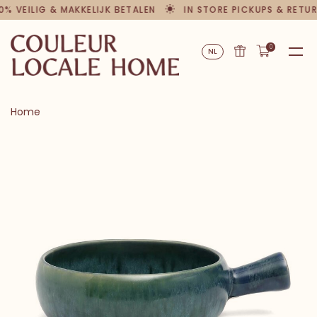
0% VEILIG & MAKKELIJK BETALEN
IN STORE PICKUPS & RETU
0
NL
Home